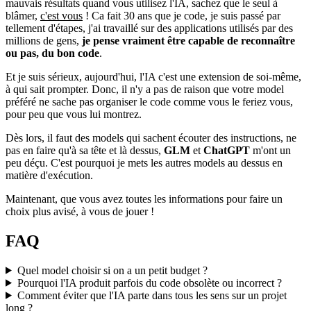
mauvais résultats quand vous utilisez l'IA, sachez que le seul à
blâmer,
c'est vous
! Ca fait 30 ans que je code, je suis passé par
tellement d'étapes, j'ai travaillé sur des applications utilisés par des
millions de gens,
je pense vraiment être capable de reconnaître
ou pas, du bon code
.
Et je suis sérieux, aujourd'hui, l'IA c'est une extension de soi-même,
à qui sait prompter. Donc, il n'y a pas de raison que votre model
préféré ne sache pas organiser le code comme vous le feriez vous,
pour peu que vous lui montrez.
Dès lors, il faut des models qui sachent écouter des instructions, ne
pas en faire qu'à sa tête et là dessus,
GLM
et
ChatGPT
m'ont un
peu déçu. C'est pourquoi je mets les autres models au dessus en
matière d'exécution.
Maintenant, que vous avez toutes les informations pour faire un
choix plus avisé, à vous de jouer !
FAQ
Quel model choisir si on a un petit budget ?
Pourquoi l'IA produit parfois du code obsolète ou incorrect ?
Comment éviter que l'IA parte dans tous les sens sur un projet
long ?