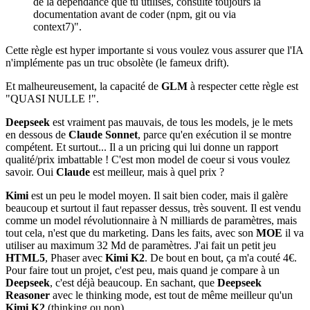
de la dépendance que tu utilises, consulte toujours la
documentation avant de coder (npm, git ou via
context7)".
Cette règle est hyper importante si vous voulez vous assurer que l'IA
n'implémente pas un truc obsolète (le fameux drift).
Et malheureusement, la capacité de
GLM
à respecter cette règle est
"QUASI NULLE !".
Deepseek
est vraiment pas mauvais, de tous les models, je le mets
en dessous de
Claude Sonnet
, parce qu'en exécution il se montre
compétent. Et surtout... Il a un pricing qui lui donne un rapport
qualité/prix imbattable ! C'est mon model de coeur si vous voulez
savoir. Oui
Claude
est meilleur, mais à quel prix ?
Kimi
est un peu le model moyen. Il sait bien coder, mais il galère
beaucoup et surtout il faut repasser dessus, très souvent. Il est vendu
comme un model révolutionnaire à N milliards de paramètres, mais
tout cela, n'est que du marketing. Dans les faits, avec son
MOE
il va
utiliser au maximum 32 Md de paramètres. J'ai fait un petit jeu
HTML5
, Phaser avec
Kimi K2
. De bout en bout, ça m'a couté 4€.
Pour faire tout un projet, c'est peu, mais quand je compare à un
Deepseek
, c'est déjà beaucoup. En sachant, que
Deepseek
Reasoner
avec le thinking mode, est tout de même meilleur qu'un
Kimi K2
(thinking ou non).