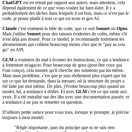
ChatGPT
est en retrait par rapport aux autres, mais attention, cela
dépend également de ce que vous voulez lui faire-faire. Il y a
probablement des tâches dans lesquels il est bon, mais ce n'est pas le
code, je pense plutôt à tout ce qui est texte et gen AI.
Claude
c'est vraiment la bête du code, que ce soit
Sonnet
ou
Opus
.
Mais j'utilise
Sonnet
pour des raisons évidentes de coûts, même s'il
n'est déjà pas donné. Pour ce model, je recommande fortement les
abonnements qui coûtent beaucoup moins cher que le "pay as you
go" en API.
GLM
a vraiment du mal à écouter les instructions, ce qui a tendance
à fortement m'agacer. Pour beaucoup de gens (peut être ceux qui
l'ont conçu), cela montre qu'il cherche des solutions par lui même.
Mais mon problème, c'est que je suis réellement plus expert que lui
sur ce que lui demande, dans la mesure, où la structure du projet a
été faite par moi même. De plus, j'évolue beaucoup plus quand un
model, lui, a tendance à drifter. Et avec
GLM
c'est ce qui saute aux
yeux. Il a été entraîné sur des libs avec une documentation passée, et
a tendance à ne pas se remettre en question.
D'ailleurs petite astuce pour vous tous, lorsque je prompte, je précise
toujours à mon model:
"Règle importante, pars du principe que tu ne sais rien