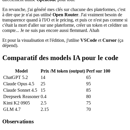
En revanche, j'ai généré mes clés sur chacune des plateformes, c'est
à dire que je n'ai pas utilisé
Open Router
. J'ai vraiment besoin de
transparence quand à l'I/O et le pricing, et puis ce n'est pas comme si
c'était la mort d'aller sur une plateforme, créer un token et créditer un
compte... Je ne suis pas encore aussi flemmard. Ahah
Et pour la visualisation et l'édition, j'utilise
VSCode
et
Cursor
(ça
dépend).
Comparatif des models IA pour le code
Model
Prix /M token (output)
Perf sur 100
ChatGPT 5.2
14
65
Claude Opus 4.5
25
95
Claude Sonnet 4.5
15
85
Deepseek Reasoner
0.4
80
Kimi K2 0905
2.5
75
GLM 4.7
2.15
70
Observations