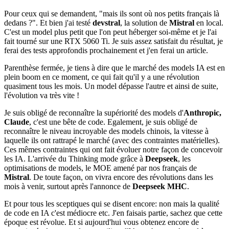
Pour ceux qui se demandent, "mais ils sont où nos petits français là
dedans ?". Et bien j'ai testé
devstral
, la solution de
Mistral
en local.
C'est un model plus petit que l'on peut héberger soi-même et je l'ai
fait tourné sur une RTX 5060 Ti. Je suis assez satisfait du résultat, je
ferai des tests approfondis prochainement et j'en ferai un article.
Parenthèse fermée, je tiens à dire que le marché des models IA est en
plein boom en ce moment, ce qui fait qu'il y a une révolution
quasiment tous les mois. Un model dépasse l'autre et ainsi de suite,
l'évolution va très vite !
Je suis obligé de reconnaître la supériorité des models d'
Anthropic,
Claude
, c'est une bête de code. Egalement, je suis obligé de
reconnaître le niveau incroyable des models chinois, la vitesse à
laquelle ils ont rattrapé le marché (avec des contraintes matérielles).
Ces mêmes contraintes qui ont fait évoluer notre façon de concevoir
les IA. L'arrivée du Thinking mode grâce à
Deepseek
, les
optimisations de models, le MOE amené par nos français de
Mistral
. De toute façon, on vivra encore des révolutions dans les
mois à venir, surtout après l'annonce de
Deepseek MHC
.
Et pour tous les sceptiques qui se disent encore: non mais la qualité
de code en IA c'est médiocre etc. J'en faisais partie, sachez que cette
époque est révolue. Et si aujourd'hui vous obtenez encore de