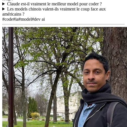
Claude est-il vraiment le meilleur model pour coder ?
Les models chinois valent-ils vraiment le coup face aux
américains ?
#code
#ia
#model
#dev ai