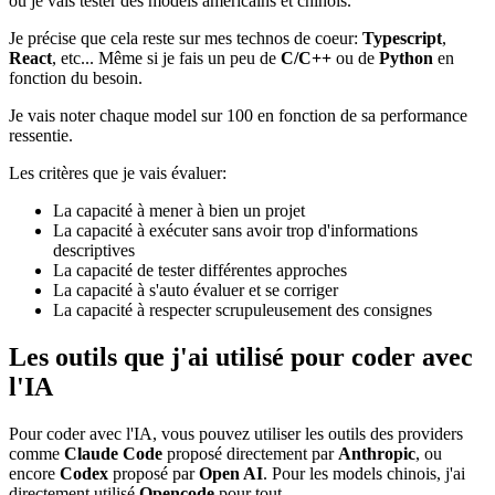
où je vais tester des models américains et chinois.
Je précise que cela reste sur mes technos de coeur:
Typescript
,
React
, etc... Même si je fais un peu de
C/C++
ou de
Python
en
fonction du besoin.
Je vais noter chaque model sur 100 en fonction de sa performance
ressentie.
Les critères que je vais évaluer:
La capacité à mener à bien un projet
La capacité à exécuter sans avoir trop d'informations
descriptives
La capacité de tester différentes approches
La capacité à s'auto évaluer et se corriger
La capacité à respecter scrupuleusement des consignes
Les outils que j'ai utilisé pour coder avec
l'IA
Pour coder avec l'IA, vous pouvez utiliser les outils des providers
comme
Claude Code
proposé directement par
Anthropic
, ou
encore
Codex
proposé par
Open AI
. Pour les models chinois, j'ai
directement utilisé
Opencode
pour tout.