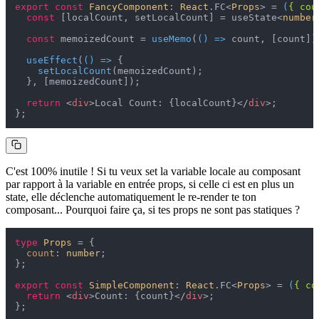
export
const
FancyComponent
: 
React
.
FC
<
Props
> = 
(
{ cou
const
 [localCount, setLocalCount] = useState<
number
const
 memoizedCount = 
useMemo
(
() =>
 count, [count]);
useEffect
(
() =>
 {

setLocalCount
(memoizedCount);

  }, [memoizedCount]);

return
<
div
>
Local Count: {localCount}
</
div
>
;

C'est 100% inutile ! Si tu veux set la variable locale au composant
par rapport à la variable en entrée props, si celle ci est en plus un
state, elle déclenche automatiquement le re-render te ton
composant... Pourquoi faire ça, si tes props ne sont pas statiques ?
type
Props
 = {

count
: 
number
;

};

export
const
SimpleComponent
: 
React
.
FC
<
Props
> = 
(
{ co
return
<
div
>
Count: {count}
</
div
>
;
