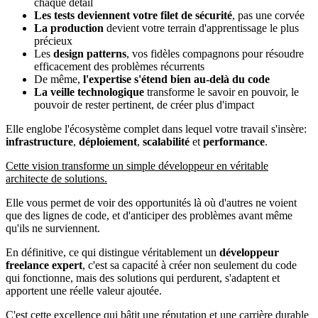
chaque détail
Les tests deviennent votre filet de sécurité
, pas une corvée
La production
devient votre terrain d'apprentissage le plus
précieux
Les
design patterns
, vos fidèles compagnons pour résoudre
efficacement des problèmes récurrents
De même,
l'expertise s'étend bien au-delà du code
La veille technologique
transforme le savoir en pouvoir, le
pouvoir de rester pertinent, de créer plus d'impact
Elle englobe l'écosystème complet dans lequel votre travail s'insère:
infrastructure
,
déploiement
,
scalabilité
et
performance
.
Cette vision transforme un simple développeur en véritable
architecte de solutions.
Elle vous permet de voir des opportunités là où d'autres ne voient
que des lignes de code, et d'anticiper des problèmes avant même
qu'ils ne surviennent.
En définitive, ce qui distingue véritablement un
développeur
freelance expert
, c'est sa capacité à créer non seulement du code
qui fonctionne, mais des solutions qui perdurent, s'adaptent et
apportent une réelle valeur ajoutée.
C'est cette excellence qui bâtit
une réputation
et
une carrière durable