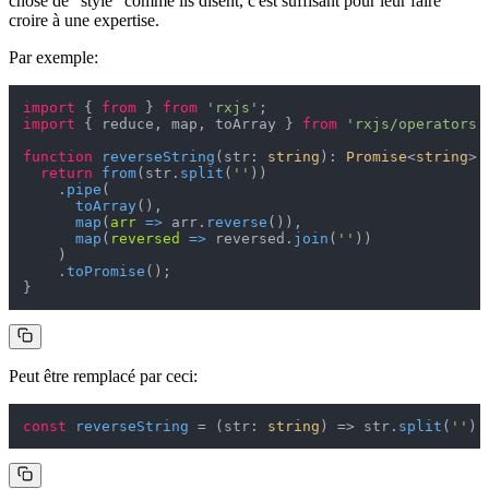
chose de "stylé" comme ils disent, c'est suffisant pour leur faire
croire à une expertise.
Par exemple:
import
 { 
from
 } 
from
'rxjs'
import
 { reduce, map, toArray } 
from
'rxjs/operators'
function
reverseString
(
str: 
string
): 
Promise
<
string
> {
return
from
(str.
split
(
''
))

    .
pipe
(

toArray
(),

map
(
arr
 =>
 arr.
reverse
()),

map
(
reversed
 =>
 reversed.
join
(
''
))

    )

    .
toPromise
();

Peut être remplacé par ceci:
const
reverseString
 = (
str: 
string
) => str.
split
(
''
).