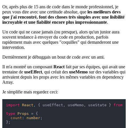
Or, après plus de 15 ans de code dans le monde professionnel, je
peux vous dire avec une certitude absolue, que
les meilleurs devs
que j'ai rencontré, font des choses très simples avec une lisibilité
incroyable et une fiabilité encore plus impressionnante
.
Un code qui ne casse jamais (ou presque), alors qu'un junior aura
souvent tendance à envoyer du code en production, parfois
rapidement mais avec quelques "coquilles" qui demanderont une
intervention.
Dernièrement je débuggais un bout de code avec un ami.
Il m'a montré un composant
React
fait par ses équipes, qui avait une
trentaine de
useEffect
, qui créait des
useMemo
sur des variables qui
arrivaient depuis les props avec les mêmes variables en dependency
Array.
Je simplifie mais regardez ceci:
import
React
, { useEffect, useMemo, useState } 
from
'
type
Props
 = {

count
: 
number
;

};
