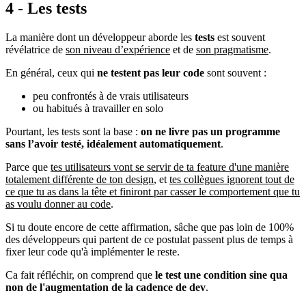
4 - Les tests
La manière dont un développeur aborde les
tests
est souvent
révélatrice de
son niveau d’expérience
et de
son pragmatisme
.
En général, ceux qui
ne testent pas leur code
sont souvent :
peu confrontés à de vrais utilisateurs
ou habitués à travailler en solo
Pourtant, les tests sont la base :
on ne livre pas un programme
sans l’avoir testé, idéalement automatiquement
.
Parce que
tes utilisateurs vont se servir de ta feature d'une manière
totalement différente de ton design
, et
tes collègues ignorent tout de
ce que tu as dans la tête et finiront par casser le comportement que tu
as voulu donner au code
.
Si tu doute encore de cette affirmation, sâche que pas loin de 100%
des développeurs qui partent de ce postulat passent plus de temps à
fixer leur code qu'à implémenter le reste.
Ca fait réfléchir, on comprend que
le test une condition sine qua
non de l'augmentation de la cadence de dev
.