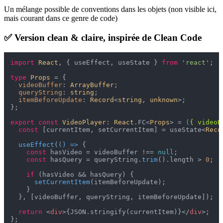
Un mélange possible de conventions dans les objets (non visible ici,
mais courant dans ce genre de code)
✅ Version clean & claire, inspirée de Clean Code
import
React
, { useEffect, useState } 
from
'react'
;

type
Props
 = {

videoBuffer
: 
ArrayBuffer
;

queryString
: 
string
;

itemBeforeUpdate
: 
Record
<
string
, 
unknown
>;

};

export
const
VideoPlayer
: 
React
.
FC
<
Props
> = 
(
{ videoB
const
 [currentItem, setCurrentItem] = useState<
Reco
useEffect
(
() =>
 {

const
 hasVideo = videoBuffer !== 
null
;

const
 hasQuery = queryString.
trim
().
length
 > 
0
;

if
 (hasVideo && hasQuery) {

setCurrentItem
(itemBeforeUpdate);

    }

  }, [videoBuffer, queryString, itemBeforeUpdate]);

return
<
div
>
{JSON.stringify(currentItem)}
</
div
>
;
