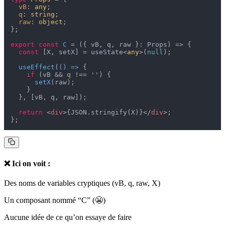
vB
: 
any
;

q
: 
string
;

raw
: 
object
;

};

export
const
C
 = (
{ vB, q, raw }: Props
) => {

const
 [X, setX] = useState<
any
>(
null
);

useEffect
(
() =>
 {

if
 (vB && q !== 
''
) {

setX
(raw);

    }

  }, [vB, q, raw]);

return
<
div
>
{JSON.stringify(X)}
</
div
>
;

❌ Ici on voit :
Des noms de variables cryptiques (vB, q, raw, X)
Un composant nommé “C” (😬)
Aucune idée de ce qu’on essaye de faire