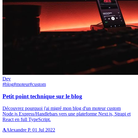
Dev
#blog
#moteur
#custom
Petit point technique sur le blog
Découvrez pourquoi j'ai migré mon blog d'un moteur custom
Node.js Express/Handlebars vers une plateforme Next.js, Strapi et
React en full TypeScript.
A
Alexandre P.
01 Jul 2022