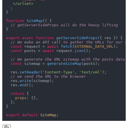
   </urlset>

 `
;

}

function
SiteMap
(
) {

// getServerSideProps will do the heavy lifting
}

export
async
function
getServerSideProps
(
{ res }
) {

// We make an API call to gather the URLs for our s
const
 request = 
await
fetch
(
EXTERNAL_DATA_URL
);

const
 posts = 
await
 request.
json
();

// We generate the XML sitemap with the posts data
const
 sitemap = 
generateSiteMap
(posts);

  res.
setHeader
(
'Content-Type'
, 
'text/xml'
);

// we send the XML to the browser
  res.
write
(sitemap);

  res.
end
();

return
 {

props
: {},

  };

}

export
default
SiteMap