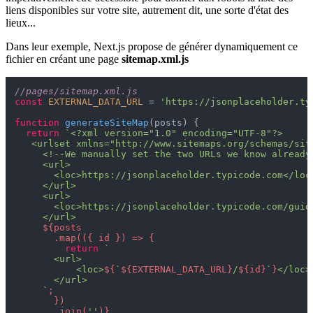
liens disponibles sur votre site, autrement dit, une sorte d'état des
lieux...
Dans leur exemple, Next.js propose de générer dynamiquement ce
fichier en créant une page
sitemap.xml.js
//pages/sitemap.xml.js
const
EXTERNAL_DATA_URL
 = 
'https://jsonplaceholder.ty
function
generateSiteMap
(
posts
) {

return
`<?xml version="1.0" encoding="UTF-8"?>

   <urlset xmlns="http://www.sitemaps.org/schemas/site
     <!--We manually set the two URLs we know already-
     <url>

       <loc>https://jsonplaceholder.typicode.com</loc>
     </url>

     <url>

       <loc>https://jsonplaceholder.typicode.com/guide
     </url>

${posts

       .map(({ id }) => {

return
`

       <url>

           <loc>
${
`
${EXTERNAL_DATA_URL}
/
${id}
`
}
</loc>

       </url>

     `
;

       })

       .join(
''
)}