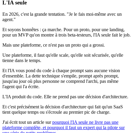
L'IA seule
En 2026, c'est la grande tentation. "Je le fais moi-même avec un
agent."
Et soyons honnêtes : ça marche. Pour un proto, pour une landing,
pour un MVP qu'on montre à trois beta-testeurs, l'IA seule fait le job.
Mais une plateforme, ce n'est pas un proto qui a grossi.
Une plateforme, il faut qu'elle scale, qu'elle soit sécurisée, qu'elle
tienne dans le temps.
Et l'IA vous pond du code à chaque prompt sans aucune vision
d'ensemble. La dette technique s'empile, prompt après prompt,
jusqu'au jour où plus personne ne comprend l'archi, pas même
l'agent qui l'a écrite.
L'IA produit du code. Elle ne prend pas une décision d'architecture.
Et c'est précisément la décision d'architecture qui fait qu'un SaaS
tient quelque temps ou s'écroule au premier pic de charge.
J'ai écrit tout un article sur
pourquoi l'IA seule ne livre pas une
plateforme complète, et pourquoi il faut un expert qui la pilote sur
une série de petits problèmes.