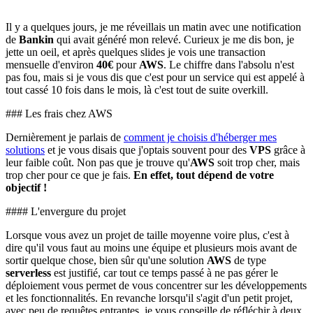
Il y a quelques jours, je me réveillais un matin avec une notification
de
Bankin
qui avait généré mon relevé. Curieux je me dis bon, je
jette un oeil, et après quelques slides je vois une transaction
mensuelle d'environ
40€
pour
AWS
. Le chiffre dans l'absolu n'est
pas fou, mais si je vous dis que c'est pour un service qui est appelé à
tout cassé 10 fois dans le mois, là c'est tout de suite overkill.
### Les frais chez AWS
Dernièrement je parlais de
comment je choisis d'héberger mes
solutions
et je vous disais que j'optais souvent pour des
VPS
grâce à
leur faible coût. Non pas que je trouve qu'
AWS
soit trop cher, mais
trop cher pour ce que je fais.
En effet, tout dépend de votre
objectif !
#### L'envergure du projet
Lorsque vous avez un projet de taille moyenne voire plus, c'est à
dire qu'il vous faut au moins une équipe et plusieurs mois avant de
sortir quelque chose, bien sûr qu'une solution
AWS
de type
serverless
est justifié, car tout ce temps passé à ne pas gérer le
déploiement vous permet de vous concentrer sur les développements
et les fonctionnalités. En revanche lorsqu'il s'agit d'un petit projet,
avec peu de requêtes entrantes, je vous conseille de réfléchir à deux