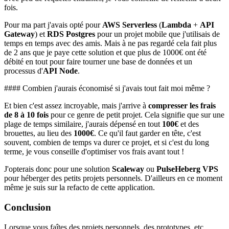
fois.
Pour ma part j'avais opté pour
AWS Serverless
(
Lambda
+
API
Gateway
) et
RDS Postgres
pour un projet mobile que j'utilisais de
temps en temps avec des amis. Mais à ne pas regardé cela fait plus
de 2 ans que je paye cette solution et que plus de 1000€ ont été
débité en tout pour faire tourner une base de données et un
processus d'
API Node
.
#### Combien j'aurais économisé si j'avais tout fait moi même ?
Et bien c'est assez incroyable, mais j'arrive à
compresser les frais
de 8 à 10 fois
pour ce genre de petit projet. Cela signifie que sur une
plage de temps similaire, j'aurais dépensé en tout
100€
et des
brouettes, au lieu des
1000€
. Ce qu'il faut garder en tête, c'est
souvent, combien de temps va durer ce projet, et si c'est du long
terme, je vous conseille d'optimiser vos frais avant tout !
J'opterais donc pour une solution
Scaleway
ou
PulseHeberg
VPS
pour héberger des petits projets personnels. D'ailleurs en ce moment
même je suis sur la refacto de cette application.
Conclusion
Lorsque vous faîtes des projets personnels, des prototypes, etc.