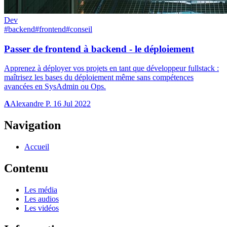
Dev
#backend
#frontend
#conseil
Passer de frontend à backend - le déploiement
Apprenez à déployer vos projets en tant que développeur fullstack :
maîtrisez les bases du déploiement même sans compétences
avancées en SysAdmin ou Ops.
A
Alexandre P.
16 Jul 2022
Navigation
Accueil
Contenu
Les média
Les audios
Les vidéos