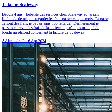
Je lache Scaleway
Depuis 4 ans, j'héberge des services chez Scaleway et j'ai pris
l'habitude de ne plus regarder les frais passer chaque mois. Ca passe,
ce sont des frais, je payais sans trop regarder. Dernièrement je
passais en revue les frais de la société et je n'ai pas manqué de
bondir au plafond concernant la facture de Scaleway.
A
Alexandre P.
16 Apr 2024