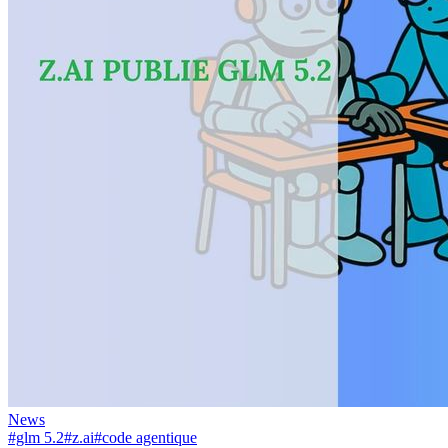
News
#glm 5.2
#z.ai
#code agentique