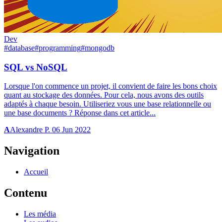
Dev
#database
#programming
#mongodb
SQL vs NoSQL
Lorsque l'on commence un projet, il convient de faire les bons choix
quant au stockage des données. Pour cela, nous avons des outils
adaptés à chaque besoin. Utiliseriez vous une base relationnelle ou
une base documents ? Réponse dans cet article...
A
Alexandre P.
06 Jun 2022
Navigation
Accueil
Contenu
Les média