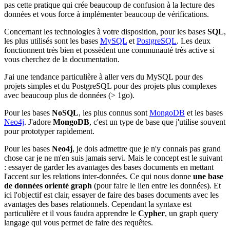
pas cette pratique qui crée beaucoup de confusion à la lecture des
données et vous force à implémenter beaucoup de vérifications.
Concernant les technologies à votre disposition, pour les bases
SQL
,
les plus utilisés sont les bases
MySQL
et
PostgreSQL
. Les deux
fonctionnent très bien et possèdent une communauté très active si
vous cherchez de la documentation.
J'ai une tendance particulière à aller vers du MySQL pour des
projets simples et du PostgreSQL pour des projets plus complexes
avec beaucoup plus de données (> 1go).
Pour les bases
NoSQL
, les plus connus sont
MongoDB
et les bases
Neo4j
. J'adore
MongoDB
, c'est un type de base que j'utilise souvent
pour prototyper rapidement.
Pour les bases
Neo4j
, je dois admettre que je n'y connais pas grand
chose car je ne m'en suis jamais servi. Mais le concept est le suivant
: essayer de garder les avantages des bases documents en mettant
l'accent sur les relations inter-données. Ce qui nous donne
une base
de données orienté graph
(pour faire le lien entre les données). Et
ici l'objectif est clair, essayer de faire des bases documents avec les
avantages des bases relationnels. Cependant la syntaxe est
particulière et il vous faudra apprendre le
Cypher
, un graph query
langage qui vous permet de faire des requêtes.