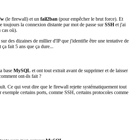
fw
(le firewall) et un
fail2ban
(pour empêcher le brut force). Et
ive toujours la connexion distante par mot de passe sur
SSH
et j'ai
 cas où).
sur des dizaines de millier d'IP que j'identifie être une tentative de
t ça fait 5 ans que ça dure...
 ma base
MySQL
et ont tout extrait avant de supprimer et de laisser
comment ont-ils fait ?
lt. Ce qui veut dire que le firewall rejette systématiquement tout
. Par exemple certains ports, comme SSH, certains protocoles comme