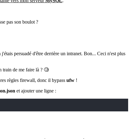
tante vers mon serveur
MySQL
.
sse pas son boulot ?
 j'étais persuadé d'être derrière un intranet. Bon... Ceci n'est plus
n train de me faire là ? 🧐
res règles firewall, donc il bypass
ufw
!
on.json
et ajouter une ligne :