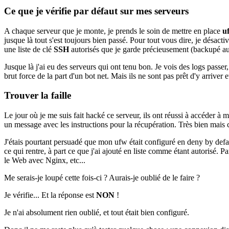
Ce que je vérifie par défaut sur mes serveurs
A chaque serveur que je monte, je prends le soin de mettre en place
u
jusque là tout s'est toujours bien passé. Pour tout vous dire, je désact
une liste de clé
SSH
autorisés que je garde précieusement (backupé au
Jusque là j'ai eu des serveurs qui ont tenu bon. Je vois des logs passer, 
brut force de la part d'un bot net. Mais ils ne sont pas prêt d'y arriver e
Trouver la faille
Le jour où je me suis fait hacké ce serveur, ils ont réussi à accéder à
un message avec les instructions pour la récupération. Très bien mais 
J'étais pourtant persuadé que mon ufw était configuré en deny by defau
ce qui rentre, à part ce que j'ai ajouté en liste comme étant autorisé
le Web avec Nginx, etc...
Me serais-je loupé cette fois-ci ? Aurais-je oublié de le faire ?
Je vérifie... Et la réponse est
NON
!
Je n'ai absolument rien oublié, et tout était bien configuré.