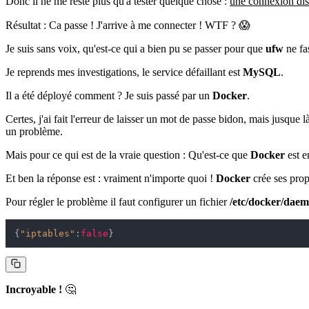
Donc il ne me reste plus qu'à tester quelque chose :
une connexion dis
Résultat : Ca passe ! J'arrive à me connecter ! WTF ? 😱
Je suis sans voix, qu'est-ce qui a bien pu se passer pour que
ufw
ne fa
Je reprends mes investigations, le service défaillant est
MySQL
.
Il a été déployé comment ? Je suis passé par un
Docker
.
Certes, j'ai fait l'erreur de laisser un mot de passe bidon, mais jusque là
un problème.
Mais pour ce qui est de la vraie question : Qu'est-ce que
Docker
est e
Et ben la réponse est : vraiment n'importe quoi !
Docker
crée ses prop
Pour régler le problème il faut configurer un fichier
/etc/docker/daem
{
"iptables"
:
false
}
Incroyable !
🤔