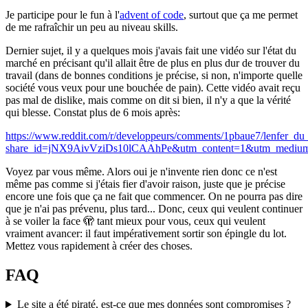
Je participe pour le fun à l'
advent of code
, surtout que ça me permet
de me rafraîchir un peu au niveau skills.
Dernier sujet, il y a quelques mois j'avais fait une vidéo sur l'état du
marché en précisant qu'il allait être de plus en plus dur de trouver du
travail (dans de bonnes conditions je précise, si non, n'importe quelle
société vous veux pour une bouchée de pain). Cette vidéo avait reçu
pas mal de dislike, mais comme on dit si bien, il n'y a que la vérité
qui blesse. Constat plus de 6 mois après:
https://www.reddit.com/r/developpeurs/comments/1pbaue7/lenfer_du_
share_id=jNX9AivVziDs10lCAAhPe&utm_content=1&utm_medium
Voyez par vous même. Alors oui je n'invente rien donc ce n'est
même pas comme si j'étais fier d'avoir raison, juste que je précise
encore une fois que ça ne fait que commencer. On ne pourra pas dire
que je n'ai pas prévenu, plus tard... Donc, ceux qui veulent continuer
à se voiler la face 🫣 tant mieux pour vous, ceux qui veulent
vraiment avancer: il faut impérativement sortir son épingle du lot.
Mettez vous rapidement à créer des choses.
FAQ
Le site a été piraté, est-ce que mes données sont compromises ?