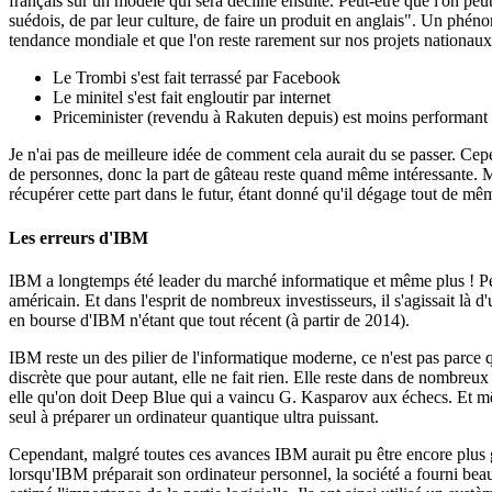
français sur un modèle qui sera décliné ensuite. Peut-être que l'on peu
suédois, de par leur culture, de faire un produit en anglais". Un phéno
tendance mondiale et que l'on reste rarement sur nos projets nationaux
Le Trombi s'est fait terrassé par Facebook
Le minitel s'est fait engloutir par internet
Priceminister (revendu à Rakuten depuis) est moins performant
Je n'ai pas de meilleure idée de comment cela aurait du se passer. Ce
de personnes, donc la part de gâteau reste quand même intéressante. Ma
récupérer cette part dans le futur, étant donné qu'il dégage tout de 
Les erreurs d'IBM
IBM a longtemps été leader du marché informatique et même plus ! P
américain. Et dans l'esprit de nombreux investisseurs, il s'agissait là d
en bourse d'IBM n'étant que tout récent (à partir de 2014).
IBM reste un des pilier de l'informatique moderne, ce n'est pas pa
discrète que pour autant, elle ne fait rien. Elle reste dans de nombreux
elle qu'on doit Deep Blue qui a vaincu G. Kasparov aux échecs. Et m
seul à préparer un ordinateur quantique ultra puissant.
Cependant, malgré toutes ces avances IBM aurait pu être encore plus g
lorsqu'IBM préparait son ordinateur personnel, la société a fourni beau