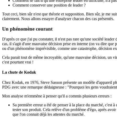
Comment se fait-il qu'une entreprise leader en difficulté, n'a pa
Comment conserver une position de leader ?
Tout ceci, bien sûr n'est que théorie et supposition. Bien sûr, je me su
clairement. Nous allons essayer d'analyser chacun des cas présentés.
Un phénomène courant
D'après ce que j'ai pu constater, il n'est pas rare qu'une société leade
cas, il s'agit d'une mauvaise décision prise en interne (on va dire que 
ou d'un phénomène imprévisible, comme une catastrophe, décision exte
Cela parait tout de même incroyable, qu'une mauvaise décision, un vi
c'est pourtant vrai !
La chute de Kodak
Chez Kodak, en 1976, Steve Sasson présente un modèle d'appareil photo 
PDG avec une remarque dédaigneuse : "Pourquoi les gens voudraient v
Mon analyse m'emmène à penser qu'il a commis plusieurs erreurs :
Sa première erreur a été de penser à la place du marché, c'est à d
tester son produit. Cela relève d'un problème d'égo, après avoi
que l'on connait déjà les attentes du marché.