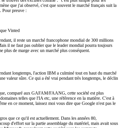
t se trouver des excuses comme : "c'est plus simple pour les
mène que j'ai observé, c'est que souvent le marché français suit la
. Pour preuve :
 que Vinted
pendant, il reste un marché francophone mondial de 300 millions
is il ne faut pas oublier que le leader mondial pourra toujours
même plus de marge avec un marché plus conséquent.
endant longtemps, l'action IBM a culminé tout en haut du marché
'une valeur sûre. Ce qui a été vrai pendant très longtemps, le déclin
rce que, comparé aux GAFAM/FAANG, cette société est plus
 domaines telles que l'IA etc, une référence en la matière. C'est à
ême en ce moment, laissez moi vous dire que Google n'est pas le
ros que ce qu'il est actuellement. Dans les années 80,
coup d'effort sur la partie assemblage du matériel, mais avait sous