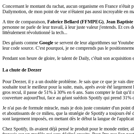
Concernant le montant du rachat, aucun organisme en France n'était prê
Dailymotion, de mon point de vue n'étaient pas aussi incroyable en matiè
A titre de comparaison,
Fabrice Bellard (FFMPEG)
,
Jean Baptist
personne ne parle de leur travail, à leur juste valeur j'entends. Et ces d
littéralement révolutionné la tech...
Des géants comme
Google
se servent de leur algorithmes sur Youtube,
leur code source. C'est pourquoi, je ne comprends pas le positionnemen
Pendant son heure de gloire, le talent de Daily, c'était son acquisition e
La chute de Deezer
Pour Deezer, il y a un double problème. Je sais que ce que je vais dir
souhaite tout le meilleur pour la suite, mais, après avoir été largement
gros recul, il passe de 51% à 30% en 6 ans. Sans compter le fait qu'il n
couverture aujourd'hui, face au géant suédois Spotify qui prend 31% 
Je n'ai pas de formule miracle, mais je dois juste constater d'un point
et aboutissants de ce milieu, que la stratégie de Spotify a toujours été d
sont largement imposés, en mettant dès le début la langue de l'applicat
Chez Spotify, ils avaient déjà pensé le produit pour le monde entier, a