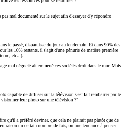
s trouvé les ressources pour se retourner ?
is pas mal documenté sur le sujet afin d'essayer d'y répondre
r dans le passé, disparaisse du jour au lendemain. Et dans 90% des
pour les 10% restants, il s'agit d'une pénurie de matière première
rne, etc...).
rage mal négocié ait emmené ces sociétés droit dans le mur. Mais
capable de diffuser sur la télévision s'est fait rembarrer par le
isionner leur photo sur une télévision ?".
ire qu'il a préféré deviner, que cela ne plairait pas plutôt que de
r eu raison un certain nombre de fois, on une tendance à penser