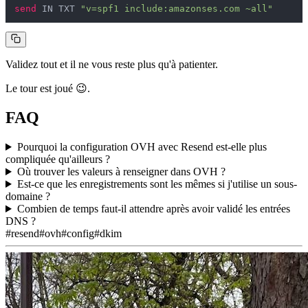
send
 IN TXT 
"v=spf1 include:amazonses.com ~all"
Validez tout et il ne vous reste plus qu'à patienter.
Le tour est joué 😉.
FAQ
Pourquoi la configuration OVH avec Resend est-elle plus
compliquée qu'ailleurs ?
Où trouver les valeurs à renseigner dans OVH ?
Est-ce que les enregistrements sont les mêmes si j'utilise un sous-
domaine ?
Combien de temps faut-il attendre après avoir validé les entrées
DNS ?
#resend
#ovh
#config
#dkim