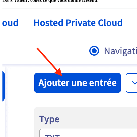
Dans
Valeur
:
collez ce que vous donne Resend
.