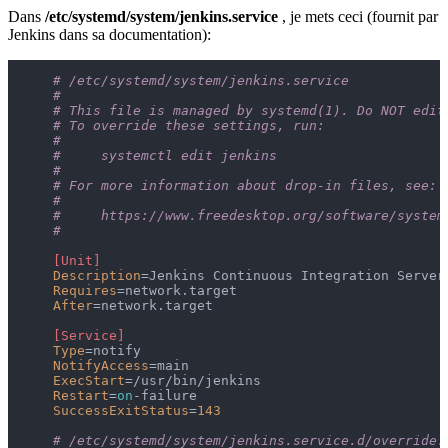
Dans
/etc/systemd/system/jenkins.service
, je mets ceci (fournit par
Jenkins dans sa documentation):
# /etc/systemd/system/jenkins.service
#
# This file is managed by systemd(1). Do NOT edit
# To override these settings, run:
#
#     systemctl edit jenkins
#
# For more information about drop-in files, see:
#
#     https://www.freedesktop.org/software/system
#
[Unit]
Description
=Jenkins Continuous Integration Server

Requires
=network.target

After
=network.target

[Service]
Type
=notify

NotifyAccess
=main

ExecStart
=/usr/bin/jenkins

Restart
=
on
-failure

SuccessExitStatus
=
143
# /etc/systemd/system/jenkins.service.d/override.