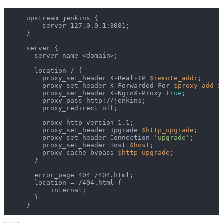
    upstream jenkins {

        server 127.0.0.1:8081;

    }

    server {

      server_name <domain>;

      location / {

        proxy_set_header X-Real-IP 
$remote_addr
;

        proxy_set_header X-Forwarded-For 
$proxy_add_x
        proxy_set_header X-NginX-Proxy 
true
;

        proxy_pass http://jenkins;

        proxy_redirect off;

        proxy_http_version 1.1;

        proxy_set_header Upgrade 
$http_upgrade
;

        proxy_set_header Connection 
'upgrade'
;

        proxy_set_header Host 
$host
;

        proxy_cache_bypass 
$http_upgrade
;

      }

      error_page 404 /404.html;

      location = /404.html {

          internal;

      }
