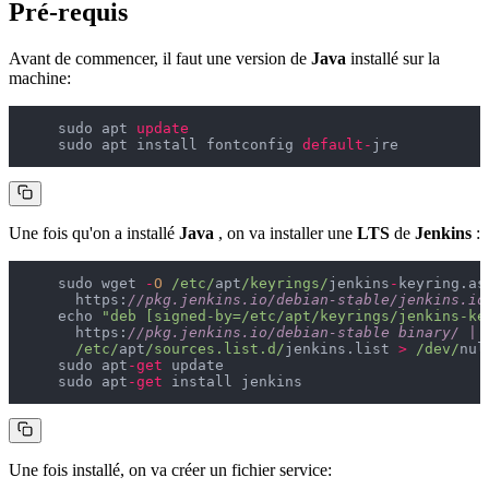
Pré-requis
Avant de commencer, il faut une version de
Java
installé sur la
machine:
    sudo apt 
update
    sudo apt install fontconfig 
default
-
Une fois qu'on a installé
Java
, on va installer une
LTS
de
Jenkins
:
    sudo wget 
-
O
/etc/
apt
/keyrings/
jenkins
-
keyring.asc
      https:
//pkg.jenkins.io/debian-stable/jenkins.io
    echo 
"deb [signed-by=/etc/apt/keyrings/jenkins-ke
      https:
//pkg.jenkins.io/debian-stable binary/ | 
/etc/
apt
/sources.list.d/
jenkins.list 
>
/dev/
null
    sudo apt
-
get
 update

    sudo apt
-
get
Une fois installé, on va créer un fichier service: