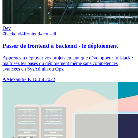
Dev
#backend
#frontend
#conseil
Passer de frontend à backend - le déploiement
Apprenez à déployer vos projets en tant que développeur fullstack :
maîtrisez les bases du déploiement même sans compétences
avancées en SysAdmin ou Ops.
A
Alexandre P.
16 Jul 2022