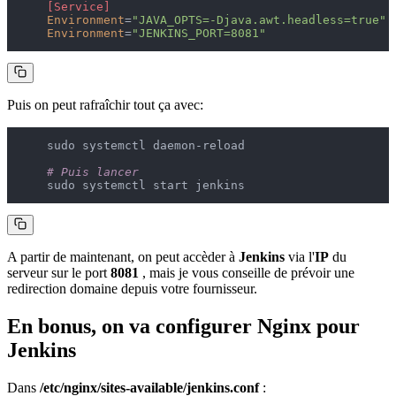
[Service]
Environment
=
"JAVA_OPTS=-Djava.awt.headless=true"
Environment
=
"JENKINS_PORT=8081"
Puis on peut rafraîchir tout ça avec:
    sudo systemctl daemon-reload

# Puis lancer
A partir de maintenant, on peut accèder à
Jenkins
via l'
IP
du
serveur sur le port
8081
, mais je vous conseille de prévoir une
redirection domaine depuis votre fournisseur.
En bonus, on va configurer Nginx pour
Jenkins
Dans
/etc/nginx/sites-available/jenkins.conf
: