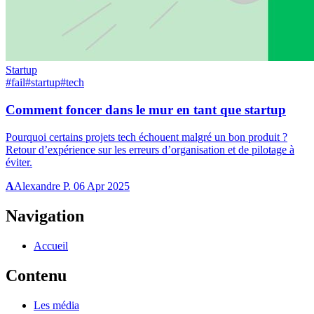
Startup
#fail
#startup
#tech
Comment foncer dans le mur en tant que startup
Pourquoi certains projets tech échouent malgré un bon produit ?
Retour d’expérience sur les erreurs d’organisation et de pilotage à
éviter.
A
Alexandre P.
06 Apr 2025
Navigation
Accueil
Contenu
Les média