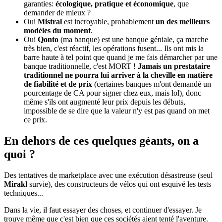
garanties:
écologique, pratique et économique
, que
demander de mieux ?
Oui
Mistral
est incroyable, probablement
un des meilleurs
modèles du moment
.
Oui
Qonto
(ma banque) est une banque géniale, ça marche
très bien, c'est réactif, les opérations fusent... Ils ont mis la
barre haute à tel point que quand je me fais démarcher par une
banque traditionnelle, c'est MORT !
Jamais un prestataire
traditionnel ne pourra lui arriver à la cheville en matière
de fiabilité et de prix
(certaines banques m'ont demandé un
pourcentage de CA pour signer chez eux, mais lol), donc
même s'ils ont augmenté leur prix depuis les débuts,
impossible de se dire que la valeur n'y est pas quand on met
ce prix.
En dehors de ces quelques géants, on a
quoi ?
Des tentatives de marketplace avec une exécution désastreuse (seul
Mirakl
survie), des constructeurs de vélos qui ont esquivé les tests
techniques...
Dans la vie, il faut essayer des choses, et continuer d'essayer. Je
trouve même que c'est bien que ces sociétés aient tenté l'aventure.