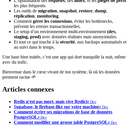
L’optimisation des
requêtes
, des
index
, et les
pièges de perfs
les plus fréquents.
Les outils de
migration
,
snapshot
,
restore
,
dump
,
réplication
,
monitoring
.
Comment
gérer les connexions
, éviter les bottlenecks,
prévenir les erreurs transactionnelles.
Le setup d’un environnement multi-environnement
(dev,
staging, prod)
avec données réalistes mais anonymisées.
Et tout ce qui touche à la
sécurité
, aux backups automatisés et
au suivi dans le temps.
Une base bien traitée, c’est une app qui dort tranquille la nuit, même
avec du trafic.
Bienvenue dans le cœur vivant de ton système, là où les données
prennent racine 🌱
Articles connexes
Redis n'est pas mort, mais vive Redict
# Dev
Supabase, le firebase-like sur votre machine
# Dev
Comment écrire ses migrations de base de données
PostgreSQL
# Dev
Comment modifier une grosse table PostgreSQL
# Dev